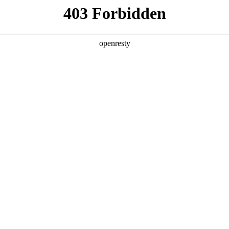
店查询
关于z6com·尊龙
RUCTION