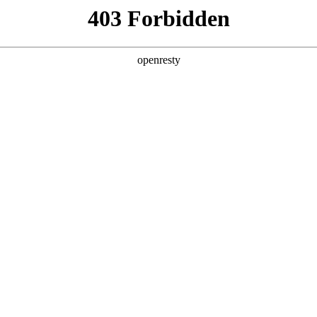
店查询
关于z6com·尊龙